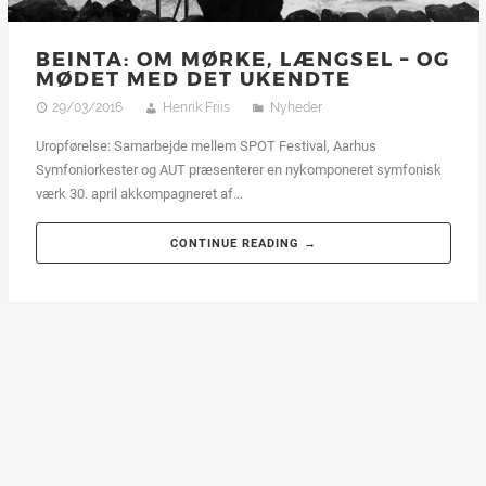
BEINTA: OM MØRKE, LÆNGSEL – OG
MØDET MED DET UKENDTE
29/03/2016
Henrik Friis
Nyheder
Uropførelse: Samarbejde mellem SPOT Festival, Aarhus
Symfoniorkester og AUT præsenterer en nykomponeret symfonisk
værk 30. april akkompagneret af...
CONTINUE READING →