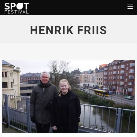
LINE-UP
HENRIK FRIIS
TIME TABLE
SPOT ROYAL
GALLERI
INFO
NYHEDER
DELEGATE & SPOT+